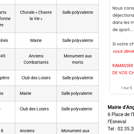
arts
Chorale « Chante
Salle polyvalente
 forme
la Vie »
re
înés
Mairie
Salle polyvalente
945
Anciens
Monument aux
Combattants
morts
pêtre
Club des Loisirs
Salle polyvalente
es
Mairie
Salle polyvalente
Mairie d’Ang
e
Club des Loisirs
Salle polyvalente
6 Place de l
l’Esneval
Tel : 02.35.
18
Anciens
Monument aux