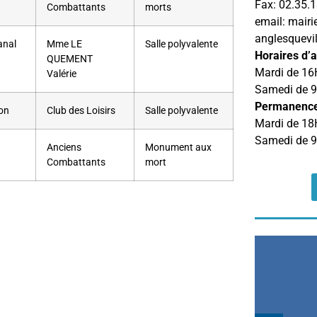
Fax: 02.35.
Combattants
morts
email: mairi
anglesquevi
anal
Mme LE
Salle polyvalente
Horaires d’a
QUEMENT
Mardi de 16
Valérie
Samedi de 
Permanenc
hon
Club des Loisirs
Salle polyvalente
Mardi de 18
Samedi de 
Anciens
Monument aux
Combattants
mort