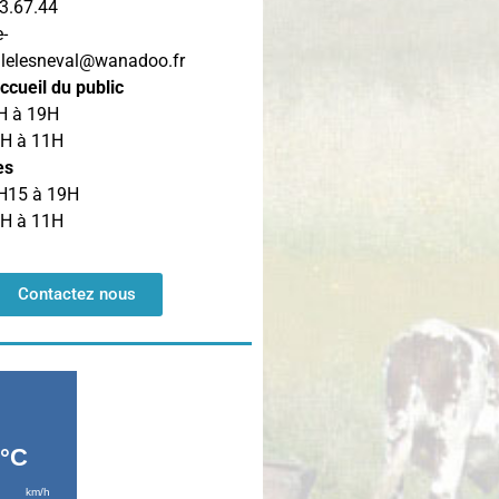
13.67.44
e-
llelesneval@wanadoo.fr
ccueil du public
H à 19H
9H à 11H
es
H15 à 19H
9H à 11H
Contactez nous