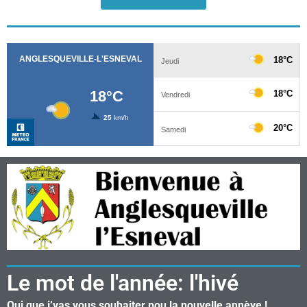
Le mot de l'année: l'hivé
Qui que j’vas vous souhaiter pou la nouvelle annèye !